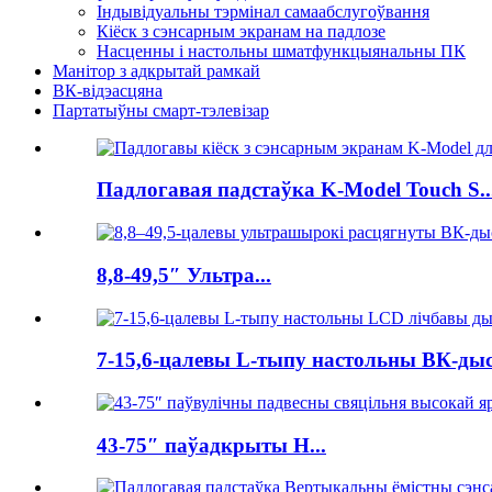
Індывідуальны тэрмінал самаабслугоўвання
Кіёск з сэнсарным экранам на падлозе
Насценны і настольны шматфункцыянальны ПК
Манітор з адкрытай рамкай
ВК-відэасцяна
Партатыўны смарт-тэлевізар
Падлогавая падстаўка K-Model Touch S..
8,8-49,5″ Ультра...
7-15,6-цалевы L-тыпу настольны ВК-дысп
43-75″ паўадкрыты H...