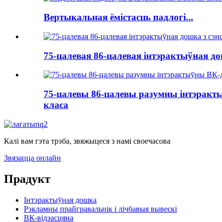
Вертыкальная ёмістасць падлогі...
75-цалевая 86-цалевая інтэрактыўная д
75-цалевы 86-цалевы разумны інтэракт
класа
Калі вам гэта трэба, звяжыцеся з намі своечасова
Звязацца онлайн
Прадукт
Інтэрактыўная дошка
Рэкламны прайгравальнік і лічбавыя вывескі
ВК-відэасцяна