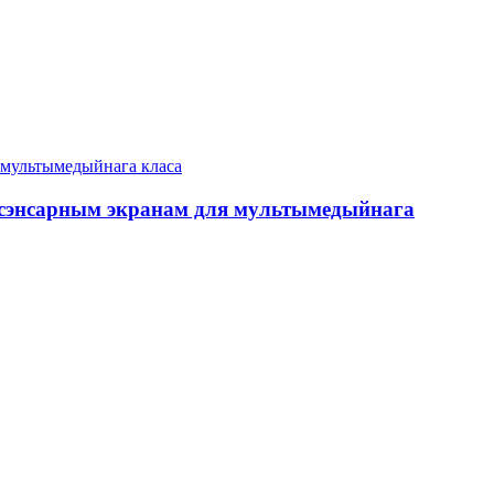
м сэнсарным экранам для мультымедыйнага