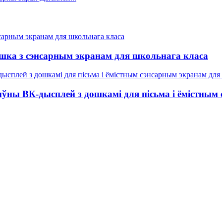
ошка з сэнсарным экранам для школьнага класа
ыўны ВК-дысплей з дошкамі для пісьма і ёмістны