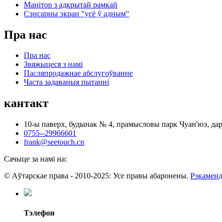
Манітор з адкрытай рамкай
Сэнсарны экран "усё ў адным"
Пра нас
Пра нас
Звяжыцеся з намі
Пасляпродажнае абслугоўванне
Часта задаваныя пытанні
кантакт
10-ы паверх, будынак № 4, прамысловы парк Чуан'юэ, да
0755--29966601
frank@seetouch.cn
Сачыце за намі на:
© Аўтарскае права - 2010-2025: Усе правы абаронены.
Рэкаменд
Тэлефон