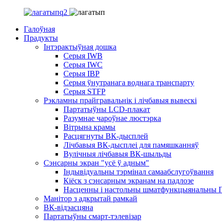
Галоўная
Прадукты
Інтэрактыўная дошка
Серыя IWB
Серыя IWC
Серыя ІВР
Серыя ўнутранага воднага транспарту
Серыя STFP
Рэкламны прайгравальнік і лічбавыя вывескі
Партатыўны LCD-плакат
Разумнае чароўнае люстэрка
Вітрына крамы
Расцягнуты ВК-дысплей
Лічбавыя ВК-дысплеі для памяшканняў
Вулічныя лічбавыя ВК-шыльды
Сэнсарны экран "усё ў адным"
Індывідуальны тэрмінал самаабслугоўвання
Кіёск з сэнсарным экранам на падлозе
Насценны і настольны шматфункцыянальны 
Манітор з адкрытай рамкай
ВК-відэасцяна
Партатыўны смарт-тэлевізар