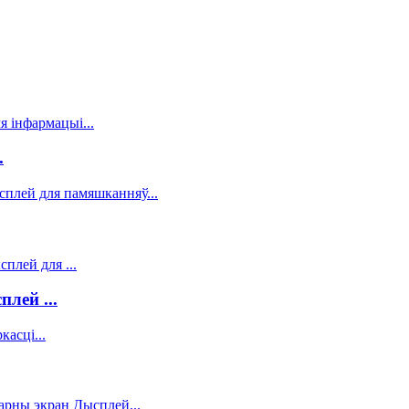
.
лей ...