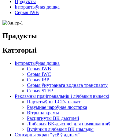
Прадукты
Інтэрактыўная дошка
Серыя IWB
Прадукты
Катэгорыі
Інтэрактыўная дошка
Серыя IWB
Серыя IWC
Серыя ІВР
Серыя ўнутранага воднага транспарту
Серыя STFP
Рэкламны прайгравальнік і лічбавыя вывескі
Партатыўны LCD-плакат
Разумнае чароўнае люстэрка
Вітрына крамы
Расцягнуты ВК-дысплей
Лічбавыя ВК-дысплеі для памяшканняў
Вулічныя лічбавыя ВК-шыльды
Сэнсарны экран "усё ў адным"