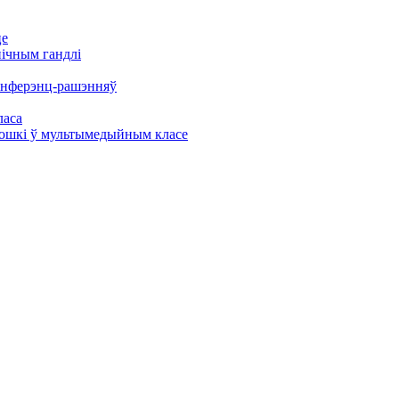
це
нічным гандлі
канферэнц-рашэнняў
ласа
дошкі ў мультымедыйным класе