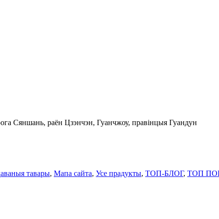
рога Сяншань, раён Цзэнчэн, Гуанчжоу, правінцыя Гуандун
аваныя тавары
,
Мапа сайта
,
Усе прадукты
,
ТОП-БЛОГ
,
ТОП П