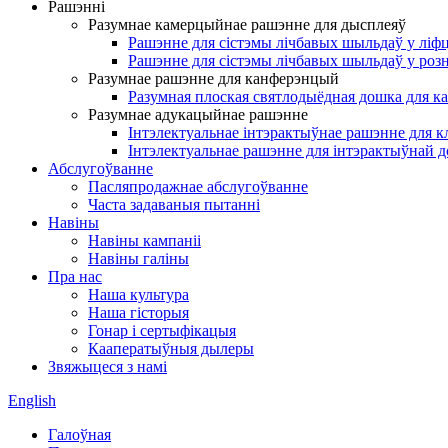
Рашэнні
Разумнае камерцыйнае рашэнне для дысплеяў
Рашэнне для сістэмы лічбавых шыльдаў у ліф
Рашэнне для сістэмы лічбавых шыльдаў у роз
Разумнае рашэнне для канферэнцый
Разумная плоская святлодыёдная дошка для 
Разумнае адукацыйнае рашэнне
Інтэлектуальнае інтэрактыўнае рашэнне для к
Інтэлектуальнае рашэнне для інтэрактыўнай 
Абслугоўванне
Пасляпродажнае абслугоўванне
Часта задаваныя пытанні
Навіны
Навіны кампаніі
Навіны галіны
Пра нас
Наша культура
Наша гісторыя
Гонар і сертыфікацыя
Кааператыўныя дылеры
Звяжыцеся з намі
English
Галоўная