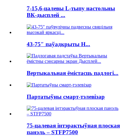
7-15,6-цалевы L-тыпу настольны
ВК-дысплей ...
43-75″ паўадкрыты H...
Вертыкальная ёмістасць падлогі...
Партатыўны смарт-тэлевізар
75-цалевая інтэрактыўная плоская
панэль – STFP7500