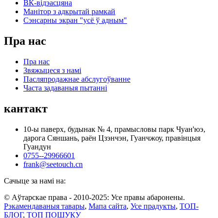
ВК-відэасцяна
Манітор з адкрытай рамкай
Сэнсарны экран "усё ў адным"
Пра нас
Пра нас
Звяжыцеся з намі
Пасляпродажнае абслугоўванне
Часта задаваныя пытанні
кантакт
10-ы паверх, будынак № 4, прамысловы парк Чуан'юэ,
дарога Сяншань, раён Цзэнчэн, Гуанчжоу, правінцыя
Гуандун
0755--29966601
frank@seetouch.cn
Сачыце за намі на:
© Аўтарскае права - 2010-2025: Усе правы абаронены.
Рэкамендаваныя тавары
,
Мапа сайта
,
Усе прадукты
,
ТОП-
БЛОГ
,
ТОП ПОШУКУ