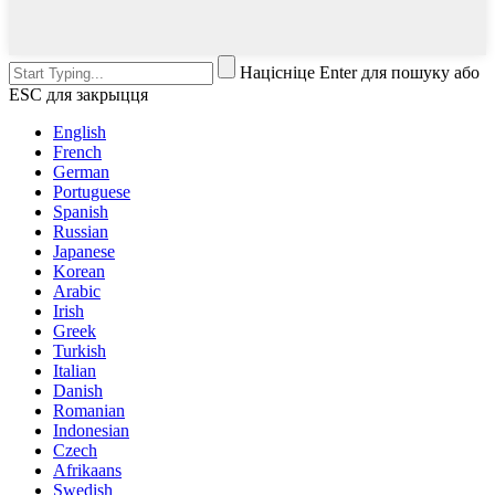
Націсніце Enter для пошуку або
ESC для закрыцця
English
French
German
Portuguese
Spanish
Russian
Japanese
Korean
Arabic
Irish
Greek
Turkish
Italian
Danish
Romanian
Indonesian
Czech
Afrikaans
Swedish