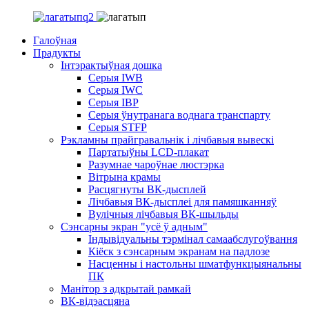
Галоўная
Прадукты
Інтэрактыўная дошка
Серыя IWB
Серыя IWC
Серыя ІВР
Серыя ўнутранага воднага транспарту
Серыя STFP
Рэкламны прайгравальнік і лічбавыя вывескі
Партатыўны LCD-плакат
Разумнае чароўнае люстэрка
Вітрына крамы
Расцягнуты ВК-дысплей
Лічбавыя ВК-дысплеі для памяшканняў
Вулічныя лічбавыя ВК-шыльды
Сэнсарны экран "усё ў адным"
Індывідуальны тэрмінал самаабслугоўвання
Кіёск з сэнсарным экранам на падлозе
Насценны і настольны шматфункцыянальны
ПК
Манітор з адкрытай рамкай
ВК-відэасцяна