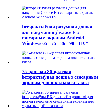
Інтэрактыўная разумная дошка
для навучання ў класе E з
сэнсарным экранам Android
Windows 65" 75" 86" 98" 110"
75-цалевая 86-цалевая
інтэрактыўная дошка з сэнсарным
экранам для школьнага класа