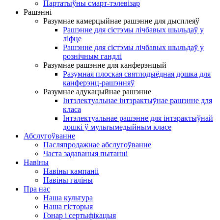
Партатыўны смарт-тэлевізар
Рашэнні
Разумнае камерцыйнае рашэнне для дысплеяў
Рашэнне для сістэмы лічбавых шыльдаў у
ліфце
Рашэнне для сістэмы лічбавых шыльдаў у
рознічным гандлі
Разумнае рашэнне для канферэнцый
Разумная плоская святлодыёдная дошка для
канферэнц-рашэнняў
Разумнае адукацыйнае рашэнне
Інтэлектуальнае інтэрактыўнае рашэнне для
класа
Інтэлектуальнае рашэнне для інтэрактыўнай
дошкі ў мультымедыйным класе
Абслугоўванне
Пасляпродажнае абслугоўванне
Часта задаваныя пытанні
Навіны
Навіны кампаніі
Навіны галіны
Пра нас
Наша культура
Наша гісторыя
Гонар і сертыфікацыя