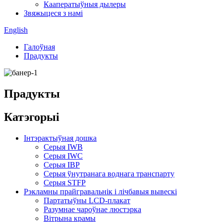
Кааператыўныя дылеры
Звяжыцеся з намі
English
Галоўная
Прадукты
Прадукты
Катэгорыі
Інтэрактыўная дошка
Серыя IWB
Серыя IWC
Серыя ІВР
Серыя ўнутранага воднага транспарту
Серыя STFP
Рэкламны прайгравальнік і лічбавыя вывескі
Партатыўны LCD-плакат
Разумнае чароўнае люстэрка
Вітрына крамы