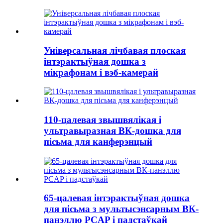
Універсальная лічбавая плоская
інтэрактыўная дошка з
мікрафонам і вэб-камерай
110-цалевая звышвялікая і
ультравыразная ВК-дошка для
пісьма для канферэнцый
65-цалевая інтэрактыўная дошка
для пісьма з мультысэнсарным ВК-
панэллю PCAP і падстаўкай