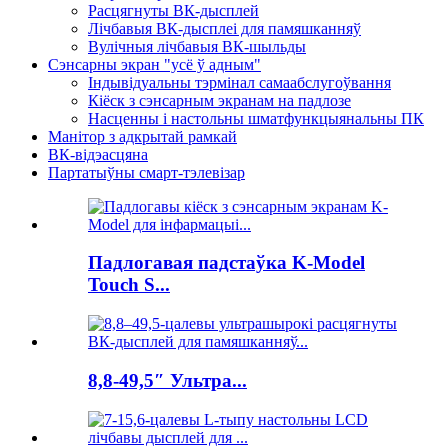
Расцягнуты ВК-дысплей
Лічбавыя ВК-дысплеі для памяшканняў
Вулічныя лічбавыя ВК-шыльды
Сэнсарны экран "усё ў адным"
Індывідуальны тэрмінал самаабслугоўвання
Кіёск з сэнсарным экранам на падлозе
Насценны і настольны шматфункцыянальны ПК
Манітор з адкрытай рамкай
ВК-відэасцяна
Партатыўны смарт-тэлевізар
Падлогавая падстаўка K-Model
Touch S...
8,8-49,5″ Ультра...