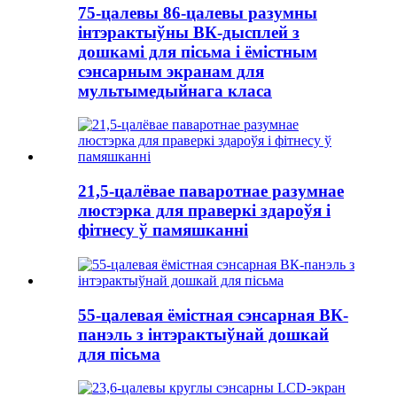
75-цалевы 86-цалевы разумны
інтэрактыўны ВК-дысплей з
дошкамі для пісьма і ёмістным
сэнсарным экранам для
мультымедыйнага класа
21,5-цалёвае паваротнае разумнае
люстэрка для праверкі здароўя і
фітнесу ў памяшканні
55-цалевая ёмістная сэнсарная ВК-
панэль з інтэрактыўнай дошкай
для пісьма