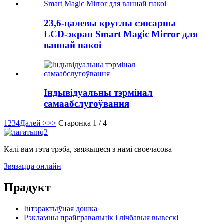
23,6-цалевы круглы сэнсарны
LCD-экран Smart Magic Mirror для
ваннай пакоі
Індывідуальны тэрмінал
самаабслугоўвання
1
2
3
4
Далей >
>>
Старонка 1 / 4
Калі вам гэта трэба, звяжыцеся з намі своечасова
Звязацца онлайн
Прадукт
Інтэрактыўная дошка
Рэкламны прайгравальнік і лічбавыя вывескі