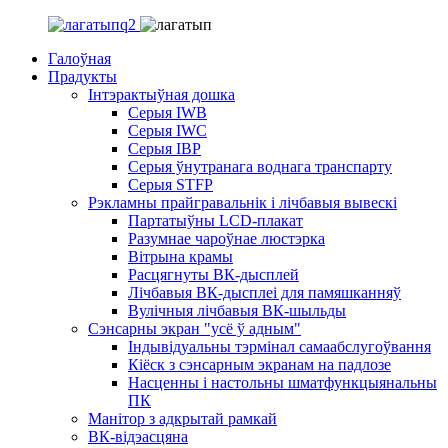
Галоўная
Прадукты
Інтэрактыўная дошка
Серыя IWB
Серыя IWC
Серыя ІВР
Серыя ўнутранага воднага транспарту
Серыя STFP
Рэкламны прайгравальнік і лічбавыя вывескі
Партатыўны LCD-плакат
Разумнае чароўнае люстэрка
Вітрына крамы
Расцягнуты ВК-дысплей
Лічбавыя ВК-дысплеі для памяшканняў
Вулічныя лічбавыя ВК-шыльды
Сэнсарны экран "усё ў адным"
Індывідуальны тэрмінал самаабслугоўвання
Кіёск з сэнсарным экранам на падлозе
Насценны і настольны шматфункцыянальны
ПК
Манітор з адкрытай рамкай
ВК-відэасцяна