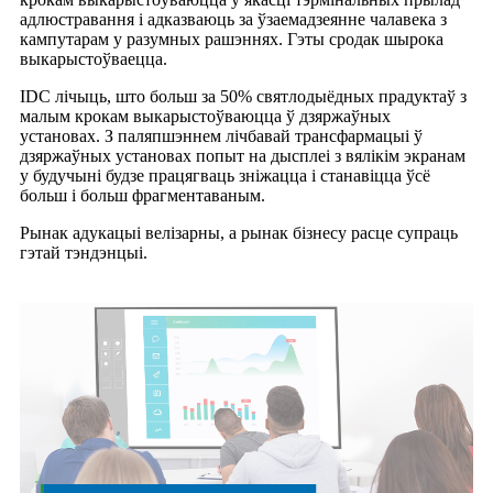
адлюстравання і адказваюць за ўзаемадзеянне чалавека з
кампутарам у разумных рашэннях. Гэты сродак шырока
выкарыстоўваецца.
IDC лічыць, што больш за 50% святлодыёдных прадуктаў з
малым крокам выкарыстоўваюцца ў дзяржаўных
установах. З паляпшэннем лічбавай трансфармацыі ў
дзяржаўных установах попыт на дысплеі з вялікім экранам
у будучыні будзе працягваць зніжацца і станавіцца ўсё
больш і больш фрагментаваным.
Рынак адукацыі велізарны, а рынак бізнесу расце супраць
гэтай тэндэнцыі.