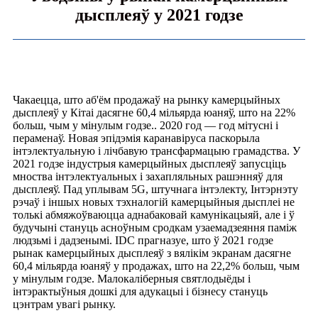
дысплеяў у 2021 годзе
Чакаецца, што аб'ём продажаў на рынку камерцыйных
дысплеяў у Кітаі дасягне 60,4 мільярда юаняў, што на 22%
больш, чым у мінулым годзе.
.
2020 год — год мітусні і
пераменаў. Новая эпідэмія каранавіруса паскорыла
інтэлектуальную і лічбавую трансфармацыю грамадства. У
2021 годзе індустрыя камерцыйных дысплеяў запусціць
мноства інтэлектуальных і захапляльных рашэнняў для
дысплеяў. Пад уплывам 5G, штучнага інтэлекту, Інтэрнэту
рэчаў і іншых новых тэхналогій камерцыйныя дысплеі не
толькі абмяжоўваюцца аднабаковай камунікацыяй, але і ў
будучыні стануць асноўным сродкам узаемадзеяння паміж
людзьмі і дадзенымі. IDC прагназуе, што ў 2021 годзе
рынак камерцыйных дысплеяў з вялікім экранам дасягне
60,4 мільярда юаняў у продажах, што на 22,2% больш, чым
у мінулым годзе. Малокаліберныя святлодыёды і
інтэрактыўныя дошкі для адукацыі і бізнесу стануць
цэнтрам увагі рынку.