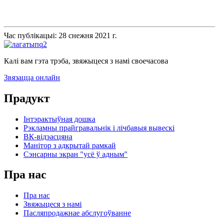
Час публікацыі: 28 снежня 2021 г.
Калі вам гэта трэба, звяжыцеся з намі своечасова
Звязацца онлайн
Прадукт
Інтэрактыўная дошка
Рэкламны прайгравальнік і лічбавыя вывескі
ВК-відэасцяна
Манітор з адкрытай рамкай
Сэнсарны экран "усё ў адным"
Пра нас
Пра нас
Звяжыцеся з намі
Пасляпродажнае абслугоўванне