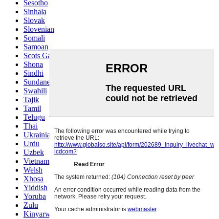
Sesotho
Sinhala
Slovak
Slovenian
Somali
Samoan
Scots Gaelic
Shona
Sindhi
Sundanese
Swahili
Tajik
Tamil
Telugu
Thai
Ukrainian
Urdu
Uzbek
Vietnamese
Welsh
Xhosa
Yiddish
Yoruba
Zulu
Kinyarwanda