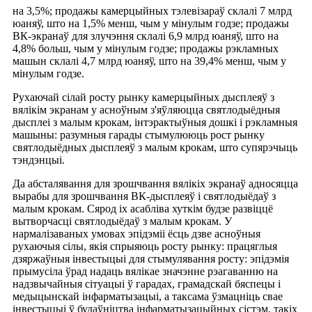
на 3,5%; продажы камерцыйных тэлевізараў склалі 7 млрд
юаняў, што на 1,5% менш, чым у мінулым годзе; продажы
ВК-экранаў для злучэння склалі 6,9 млрд юаняў, што на
4,8% больш, чым у мінулым годзе; продажы рэкламных
машын склалі 4,7 млрд юаняў, што на 39,4% менш, чым у
мінулым годзе.
Рухаючай сілай росту рынку камерцыйных дысплеяў з
вялікім экранам у асноўным з'яўляюцца святлодыёдныя
дысплеі з малым крокам, інтэрактыўныя дошкі і рэкламныя
машыны: разумныя гарады стымулююць рост рынку
святлодыёдных дысплеяў з малым крокам, што супярэчыць
тэндэнцыі.
Да абсталявання для зрошчвання вялікіх экранаў адносяцца
вырабы для зрошчвання ВК-дысплеяў і святлодыёдаў з
малым крокам. Сярод іх асабліва хуткім будзе развіццё
вытворчасці святлодыёдаў з малым крокам. У
нармалізаваных умовах эпідэміі ёсць дзве асноўныя
рухаючыя сілы, якія спрыяюць росту рынку: працяглыя
дзяржаўныя інвестыцыі для стымулявання росту: эпідэмія
прымусіла ўрад надаць вялікае значэнне рэагаванню на
надзвычайныя сітуацыі ў гарадах, грамадскай бяспецы і
медыцынскай інфарматызацыі, а таксама ўзмацніць свае
інвестыцыі ў будаўніцтва інфарматызацыйных сістэм, такіх