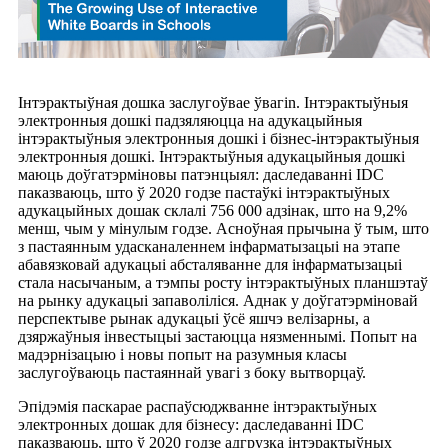
Інтэрактыўная дошка заслугоўвае ўвагі
n.
Інтэрактыўныя
электронныя дошкі падзяляюцца на адукацыйныя
інтэрактыўныя электронныя дошкі і бізнес-інтэрактыўныя
электронныя дошкі. Інтэрактыўныя адукацыйныя дошкі
маюць доўгатэрміновы патэнцыял: даследаванні IDC
паказваюць, што ў 2020 годзе пастаўкі інтэрактыўных
адукацыйных дошак склалі 756 000 адзінак, што на 9,2%
менш, чым у мінулым годзе. Асноўная прычына ў тым, што
з пастаянным удасканаленнем інфарматызацыі на этапе
абавязковай адукацыі абсталяванне для інфарматызацыі
стала насычаным, а тэмпы росту інтэрактыўных планшэтаў
на рынку адукацыі запаволіліся. Аднак у доўгатэрміновай
перспектыве рынак адукацыі ўсё яшчэ велізарны, а
дзяржаўныя інвестыцыі застаюцца нязменнымі. Попыт на
мадэрнізацыю і новы попыт на разумныя класы
заслугоўваюць пастаяннай увагі з боку вытворцаў.
Эпідэмія паскарае распаўсюджванне інтэрактыўных
электронных дошак для бізнесу: даследаванні IDC
паказваюць, што ў 2020 годзе адгрузка інтэрактыўных