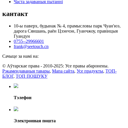
Часта задаваныя пытанні
кантакт
10-ы паверх, будынак № 4, прамысловы парк Чуан'юэ,
дарога Сяншань, раён Цзэнчэн, Гуанчжоу, правінцыя
Гуандун
0755--29966601
frank@seetouch.cn
Сачыце за намі на:
© Аўтарскае права - 2010-2025: Усе правы абаронены.
Рэкамендаваныя тавары
,
Мапа сайта
,
Усе прадукты
,
ТОП-
БЛОГ
,
ТОП ПОШУКУ
Тэлефон
Электронная пошта