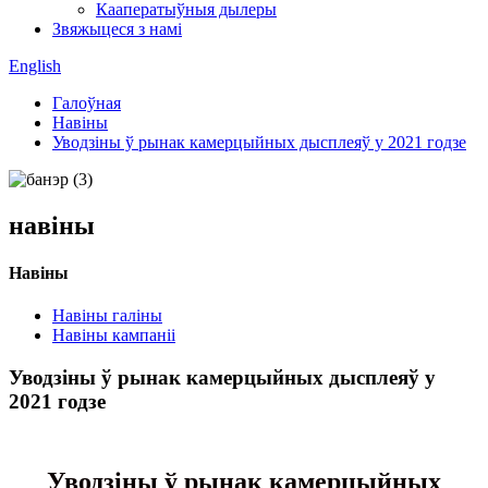
Кааператыўныя дылеры
Звяжыцеся з намі
English
Галоўная
Навіны
Уводзіны ў рынак камерцыйных дысплеяў у 2021 годзе
навіны
Навіны
Навіны галіны
Навіны кампаніі
Уводзіны ў рынак камерцыйных дысплеяў у
2021 годзе
Уводзіны ў рынак камерцыйных