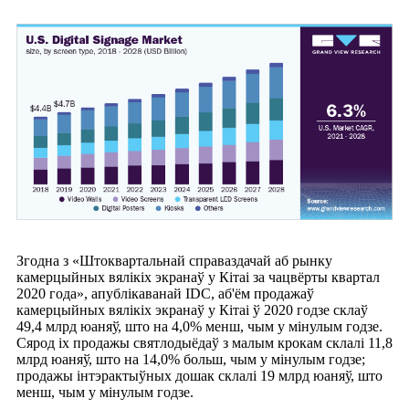
Згодна з «Штоквартальнай справаздачай аб рынку
камерцыйных вялікіх экранаў у Кітаі за чацвёрты квартал
2020 года», апублікаванай IDC, аб'ём продажаў
камерцыйных вялікіх экранаў у Кітаі ў 2020 годзе склаў
49,4 млрд юаняў, што на 4,0% менш, чым у мінулым годзе.
Сярод іх продажы святлодыёдаў з малым крокам склалі 11,8
млрд юаняў, што на 14,0% больш, чым у мінулым годзе;
продажы інтэрактыўных дошак склалі 19 млрд юаняў, што
менш, чым у мінулым годзе.