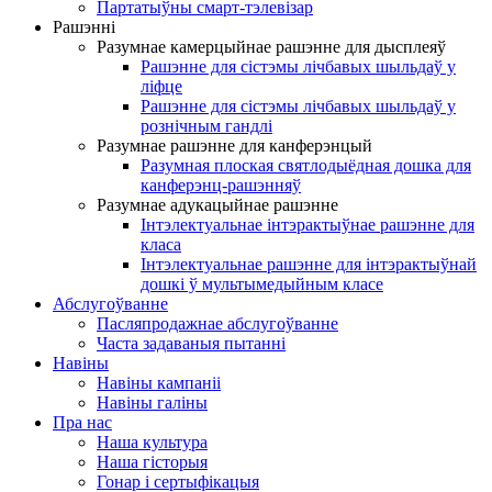
Партатыўны смарт-тэлевізар
Рашэнні
Разумнае камерцыйнае рашэнне для дысплеяў
Рашэнне для сістэмы лічбавых шыльдаў у
ліфце
Рашэнне для сістэмы лічбавых шыльдаў у
рознічным гандлі
Разумнае рашэнне для канферэнцый
Разумная плоская святлодыёдная дошка для
канферэнц-рашэнняў
Разумнае адукацыйнае рашэнне
Інтэлектуальнае інтэрактыўнае рашэнне для
класа
Інтэлектуальнае рашэнне для інтэрактыўнай
дошкі ў мультымедыйным класе
Абслугоўванне
Пасляпродажнае абслугоўванне
Часта задаваныя пытанні
Навіны
Навіны кампаніі
Навіны галіны
Пра нас
Наша культура
Наша гісторыя
Гонар і сертыфікацыя